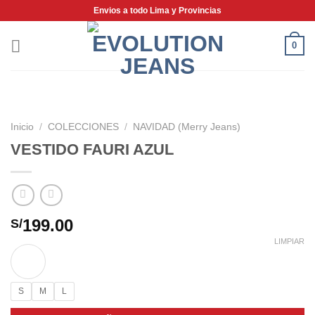
Saltar
Envios a todo Lima y Provincias
al
contenido
0
Inicio
/
COLECCIONES
/
NAVIDAD (Merry Jeans)
VESTIDO FAURI AZUL
199.00
S/
LIMPIAR
S
M
L