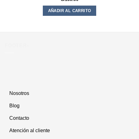
Este
AÑADIR AL CARRITO
producto
tiene
múltiples
variantes.
Las
opciones
FOOTER-
se
pueden
elegir
en
la
página
de
Nosotros
producto
Blog
Contacto
Atención al cliente