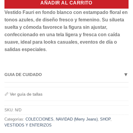
AÑADIR AL CARRITO
Vestido Fauri en fondo blanco con estampado floral en
tonos azules, de diseño fresco y femenino. Su silueta
suelta y cómoda favorece la figura sin ajustar,
confeccionado en una tela ligera y fresca con caída
suave, ideal para looks casuales, eventos de día o
salidas especiales
.
▼
GUIA DE CUIDADO
• Lavar a máquina con agua fría
• Lavar con colores similares
📏 Ver guía de tallas
• No usar lejía
• Lavar y secar del revés
SKU:
N/D
• No usar secadora
Categorías:
COLECCIONES
,
NAVIDAD (Merry Jeans)
,
SHOP
,
• Secar a la sombra
VESTIDOS Y ENTERIZOS
• Planchar a temperatura baja si es necesario