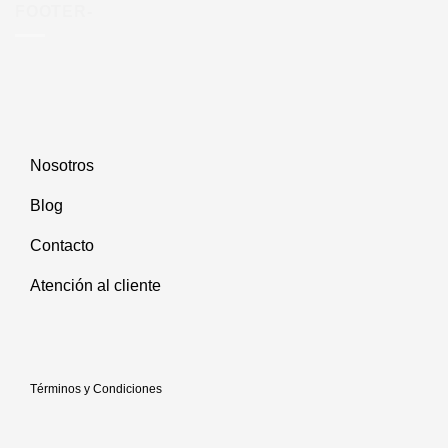
opciones
FOOTER-
se
pueden
elegir
en
la
página
de
Nosotros
producto
Blog
Contacto
Atención al cliente
Términos y Condiciones