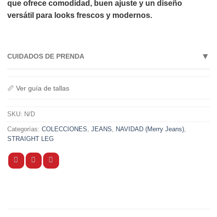
que ofrece comodidad, buen ajuste y un diseño
versátil para looks frescos y modernos.
▼
CUIDADOS DE PRENDA
• Lavar a máquina con agua fría.
• Lavar con colores similares.
📏 Ver guía de tallas
• No usar lejía.
• Lavar y secar del revés.
SKU:
N/D
• No usar secadora.
Categorías:
COLECCIONES
,
JEANS
,
NAVIDAD (Merry Jeans)
,
• Secar a la sombra.
STRAIGHT LEG
• Planchar a temperatura baja si es necesario.
• No retorcer para conservar la elasticidad y el ajuste.