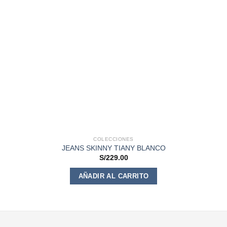
COLECCIONES
JEANS SKINNY TIANY BLANCO
S/
229.00
Este
AÑADIR AL CARRITO
producto
tiene
múltiples
variantes.
Las