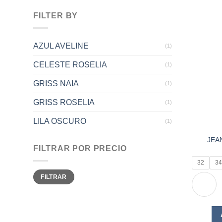
FILTER BY
AZUL AVELINE
(1)
CELESTE ROSELIA
(1)
GRISS NAIA
(1)
GRISS ROSELIA
(1)
LILA OSCURO
(1)
JEA
FILTRAR POR PRECIO
32
34
Precio
Precio
FILTRAR
mínimo
máximo