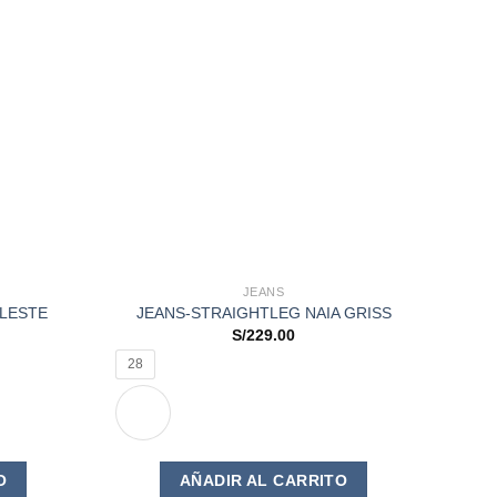
JEANS
ELESTE
JEANS-STRAIGHTLEG NAIA GRISS
S/
229.00
28
Este
Este
O
AÑADIR AL CARRITO
producto
producto