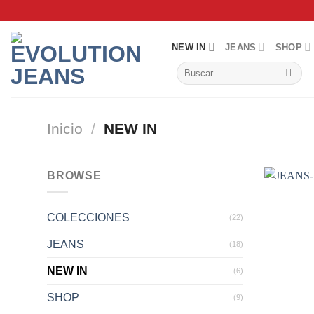
Saltar
al
contenido
NEW IN
JEANS
SHOP
Buscar
por:
Inicio
/
NEW IN
BROWSE
COLECCIONES
(22)
JEANS
(18)
NEW IN
(6)
SHOP
(9)