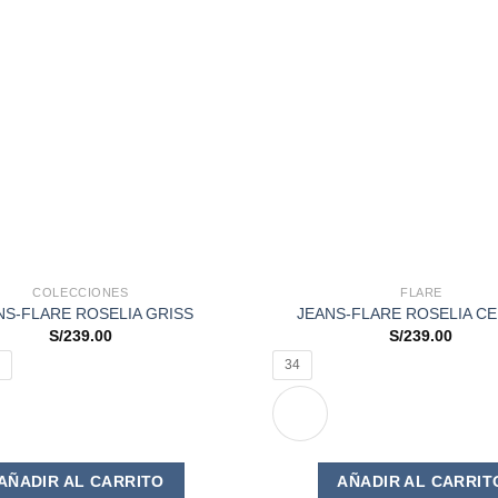
COLECCIONES
FLARE
NS-FLARE ROSELIA GRISS
JEANS-FLARE ROSELIA C
S/
239.00
S/
239.00
34
Este
AÑADIR AL CARRITO
AÑADIR AL CARRIT
producto