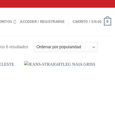
0
ORITOS
ACCEDER / REGISTRARSE
CARRITO /
S/
0.00
Ordenado
os 6 resultados
por
popularidad
Add to
Add to
wishlist
wishlist