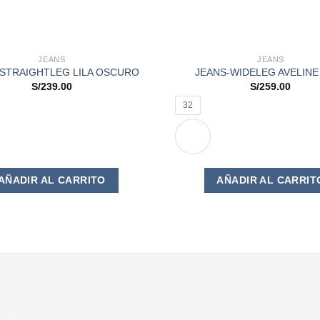
JEANS
JEANS
-STRAIGHTLEG LILA OSCURO
JEANS-WIDELEG AVELINE
S/
239.00
S/
259.00
32
Este
AÑADIR AL CARRITO
AÑADIR AL CARRIT
producto
tiene
múltiples
variantes.
Las
opciones
se
pueden
elegir