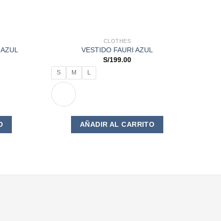
CLOTHES
 AZUL
VESTIDO FAURI AZUL
S/
199.00
S
M
L
Este
Este
O
AÑADIR AL CARRITO
producto
producto
tiene
tiene
múltiples
múltiples
variantes.
variantes.
Las
Las
opciones
opciones
se
se
pueden
pueden
elegir
elegir