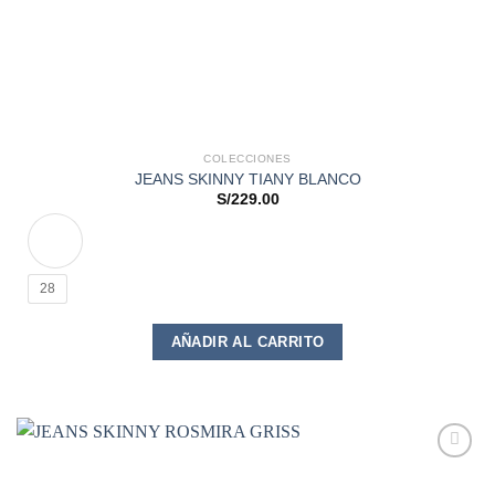
COLECCIONES
JEANS SKINNY TIANY BLANCO
S/
229.00
28
Este
AÑADIR AL CARRITO
producto
tiene
múltiples
variantes.
Las
opciones
Add to
se
wishlist