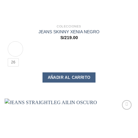
COLECCIONES
JEANS SKINNY XENIA NEGRO
S/
219.00
26
Este
AÑADIR AL CARRITO
producto
tiene
múltiples
variantes.
Las
opciones
Add to
se
wishlist
pueden
elegir
en