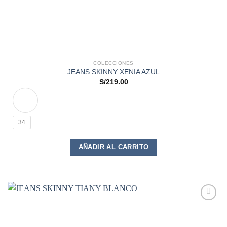
COLECCIONES
JEANS SKINNY XENIA AZUL
S/
219.00
34
Este
AÑADIR AL CARRITO
producto
tiene
múltiples
variantes.
Las
opciones
Add to
se
wishlist
pueden