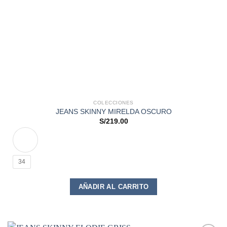
COLECCIONES
JEANS SKINNY MIRELDA OSCURO
S/
219.00
34
Este
AÑADIR AL CARRITO
producto
tiene
múltiples
variantes.