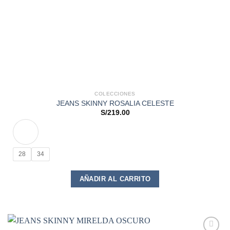
COLECCIONES
JEANS SKINNY ROSALIA CELESTE
S/
219.00
28
34
Este
AÑADIR AL CARRITO
producto
tiene
múltiples
variantes.
Las