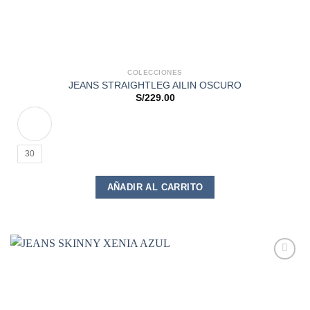
COLECCIONES
JEANS STRAIGHTLEG AILIN OSCURO
S/
229.00
30
Este
AÑADIR AL CARRITO
producto
tiene
múltiples
variantes.
Las
opciones
Add to
se
wishlist
pueden
elegir