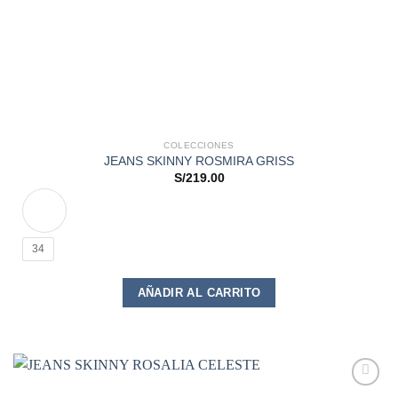
COLECCIONES
JEANS SKINNY ROSMIRA GRISS
S/
219.00
34
Este
AÑADIR AL CARRITO
producto
tiene
múltiples
variantes.
Las
opciones