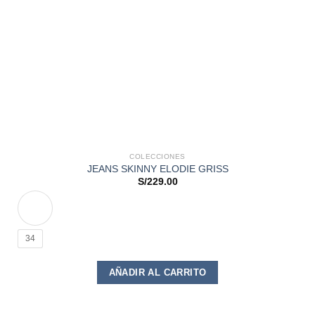
COLECCIONES
JEANS SKINNY ELODIE GRISS
S/
229.00
34
Este
AÑADIR AL CARRITO
producto
tiene
múltiples