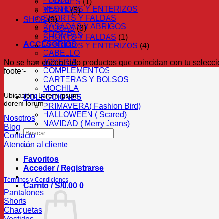
POLOS
CLOTHES
(1)
VESTIDOS Y ENTERIZOS
JEANS
(5)
SHORTS Y FALDAS
SHOP
(9)
CASACAS Y ABRIGOS
BLUSAS
(3)
CHOMPAS
SHORTS Y FALDAS
(1)
ACCESORIOS
VESTIDOS Y ENTERIZOS
(4)
CABELLO
JOYERIA
No se han encontrado productos que coincidan con tu selecci
COMPLEMENTOS
footer-
CARTERAS Y BOLSOS
MOCHILA
Ubicación: Lorem ipsum
COLECCIONES
dorem lorum
PRIMAVERA( Fashion Bird)
HALLOWEEN ( Scared)
Nosotros
NAVIDAD ( Merry Jeans)
Blog
Buscar
Contacto
por:
Atención al cliente
Favoritos
Acceder / Registrarse
Términos y Condiciones
Carrito /
S/
0.00
0
Pantalones
Shorts
Chaquetas
Vestidos