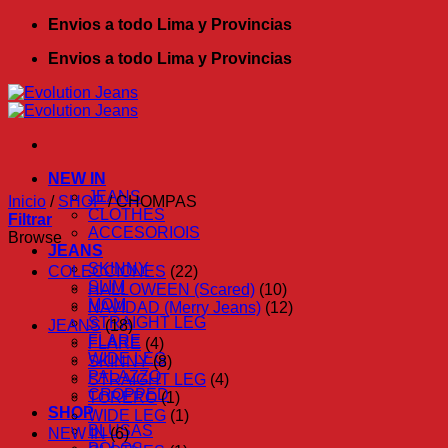
Saltar
Envios a todo Lima y Provincias
al
Envios a todo Lima y Provincias
contenido
NEW IN
JEANS
Inicio
/
SHOP
/
CHOMPAS
CLOTHES
Filtrar
ACCESORIOIS
Browse
JEANS
SKINNY
COLECCIONES
(22)
SLIM
HALLOWEEN (Scared)
(10)
MOM
NAVIDAD (Merry Jeans)
(12)
STRAIGHT LEG
JEANS
(18)
FLARE
FLARE
(4)
WIDE LEG
SKINNY
(8)
PALAZZO
STRAIGHT LEG
(4)
CROPPED
TORERO
(1)
SHOP
WIDE LEG
(1)
BLUSAS
NEW IN
(6)