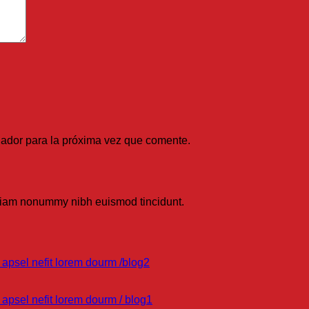
gador para la próxima vez que comente.
d diam nonummy nibh euismod tincidunt.
 apsel nefit lorem dourm /blog2
apsel nefit lorem dourm / blog1