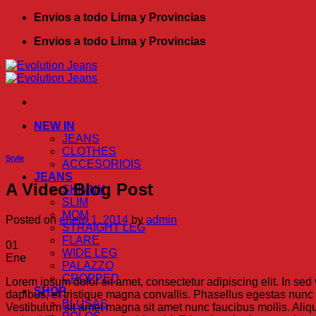
Saltar
Envios a todo Lima y Provincias
al
Envios a todo Lima y Provincias
contenido
NEW IN
JEANS
CLOTHES
Style
ACCESORIOIS
JEANS
A Video Blog Post
SKINNY
SLIM
MOM
Posted on
enero 1, 2014
by
admin
STRAIGHT LEG
FLARE
01
WIDE LEG
Ene
PALAZZO
CROPPED
Lorem ipsum dolor sit amet, consectetur adipiscing elit. In sed
SHOP
dapibus, et tristique magna convallis. Phasellus egestas nunc 
BLUSAS
Vestibulum sit amet magna sit amet nunc faucibus mollis. Aliqua