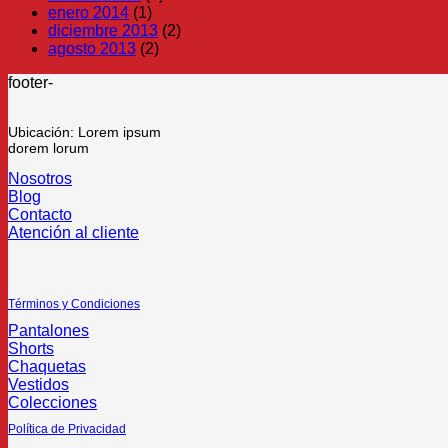
enero 2014
(1)
diciembre 2013
(2)
agosto 2013
(2)
footer-
Ubicación: Lorem ipsum
dorem lorum
Nosotros
Blog
Contacto
Atención al cliente
Términos y Condiciones
Pantalones
Shorts
Chaquetas
Vestidos
Colecciones
Política de Privacidad