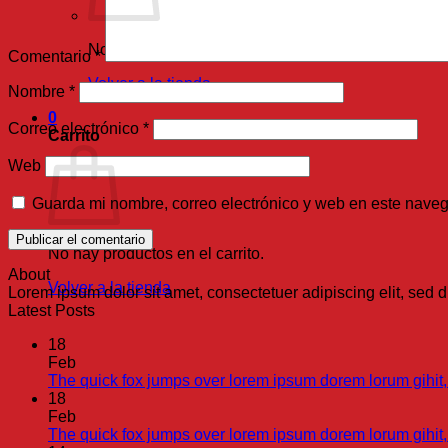
No hay productos en el carrito.
Comentario
*
Volver a la tienda
Nombre
*
0
Correo electrónico
*
Carrito
Web
Guarda mi nombre, correo electrónico y web en este nave
No hay productos en el carrito.
About
Volver a la tienda
Lorem ipsum dolor sit amet, consectetuer adipiscing elit, se
Latest Posts
18
Feb
The quick fox jumps over lorem ipsum dorem lorum gihit,
18
Feb
The quick fox jumps over lorem ipsum dorem lorum gihit, 