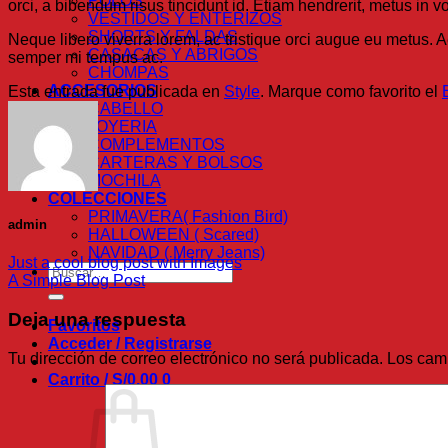
POLOS
orci, a bibendum risus tincidunt id. Etiam hendrerit, metus in v
VESTIDOS Y ENTERIZOS
SHORTS Y FALDAS
Neque libero viverra lorem, ac tristique orci augue eu metus.
CASACAS Y ABRIGOS
semper mi tempus ac.
CHOMPAS
ACCESORIOS
Esta entrada fue publicada en
Style
. Marque como favorito el
CABELLO
JOYERIA
COMPLEMENTOS
CARTERAS Y BOLSOS
MOCHILA
COLECCIONES
PRIMAVERA( Fashion Bird)
admin
HALLOWEEN ( Scared)
NAVIDAD ( Merry Jeans)
Just a cool blog post with Images
Buscar
A Simple Blog Post
por:
Deja una respuesta
Favoritos
Acceder / Registrarse
Tu dirección de correo electrónico no será publicada.
Los cam
Carrito /
S/
0.00
0