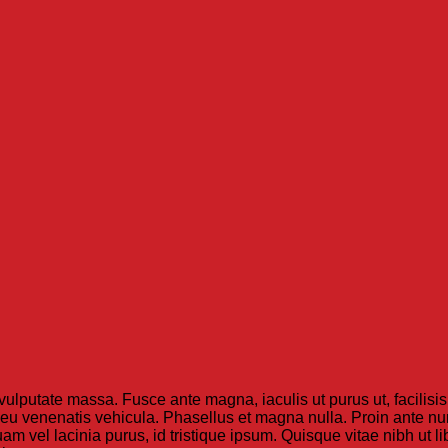
 vulputate massa. Fusce ante magna, iaculis ut purus ut, facilis
eu venenatis vehicula. Phasellus et magna nulla. Proin ante nunc
m vel lacinia purus, id tristique ipsum. Quisque vitae nibh ut l