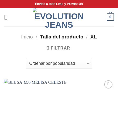
Saltar
Envios a todo Lima y Provincias
al
contenido
0
Inicio
/
Talla del producto
/
XL
FILTRAR
Add to
wishlist