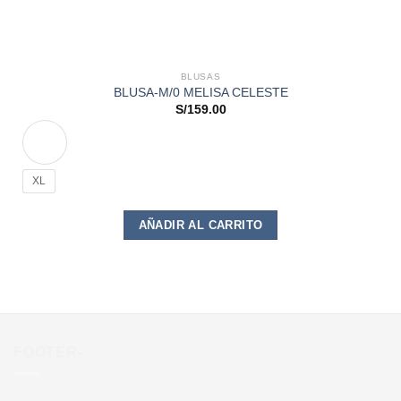
BLUSAS
BLUSA-M/0 MELISA CELESTE
S/
159.00
XL
Este
AÑADIR AL CARRITO
producto
tiene
múltiples
variantes.
Las
opciones
se
FOOTER-
pueden
elegir
en