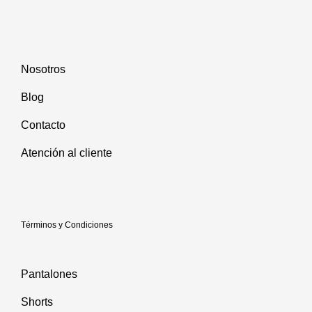
la
página
de
producto
Nosotros
Blog
Contacto
Atención al cliente
Términos y Condiciones
Pantalones
Shorts