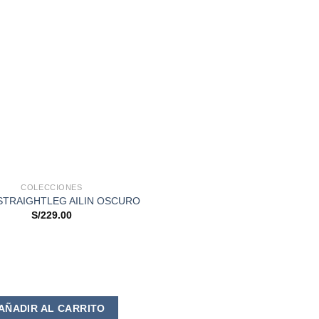
COLECCIONES
STRAIGHTLEG AILIN OSCURO
S/
229.00
Este
AÑADIR AL CARRITO
producto