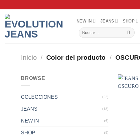
Saltar
al
contenido
NEW IN
JEANS
SHOP
Buscar
por:
Inicio
/
Color del producto
/
OSCURO
BROWSE
COLECCIONES
(22)
JEANS
(18)
NEW IN
(6)
SHOP
(9)