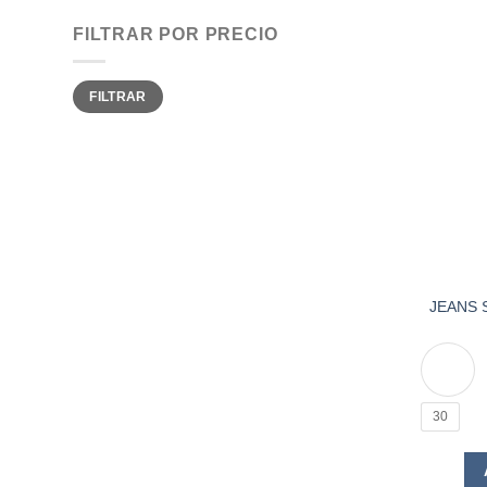
FILTRAR POR PRECIO
Precio
Precio
FILTRAR
mínimo
máximo
JEANS 
30