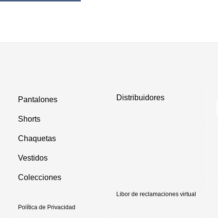
tiene
múltiples
variantes.
Las
opciones
se
pueden
elegir
en
Distribuidores
Pantalones
la
página
Shorts
de
Chaquetas
producto
Vestidos
Colecciones
Libor de reclamaciones virtual
Política de Privacidad