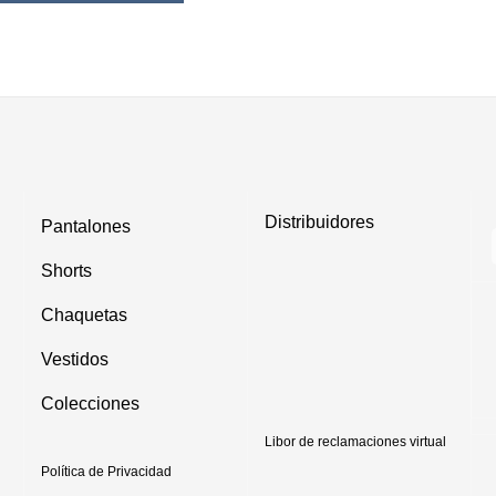
tiene
múltiples
variantes.
Las
opciones
se
pueden
elegir
en
Distribuidores
Pantalones
la
página
Shorts
de
Chaquetas
producto
Vestidos
Colecciones
Libor de reclamaciones virtual
Política de Privacidad