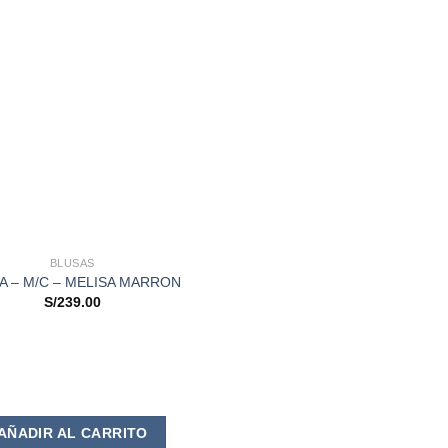
BLUSAS
A – M/C – MELISA MARRON
S/
239.00
Este
AÑADIR AL CARRITO
producto