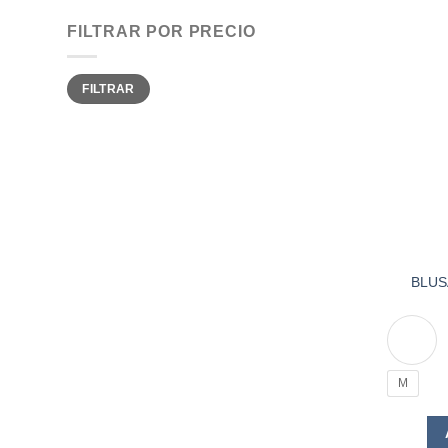
FILTRAR POR PRECIO
Precio
Precio
FILTRAR
mínimo
máximo
BLUS
M