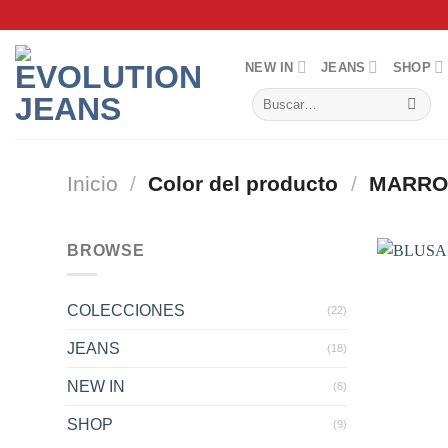
Saltar
al
contenido
NEW IN
JEANS
SHOP
Buscar
por:
Inicio
/
Color del producto
/
MARRO
BROWSE
COLECCIONES
(22)
JEANS
(18)
NEW IN
(6)
SHOP
(9)